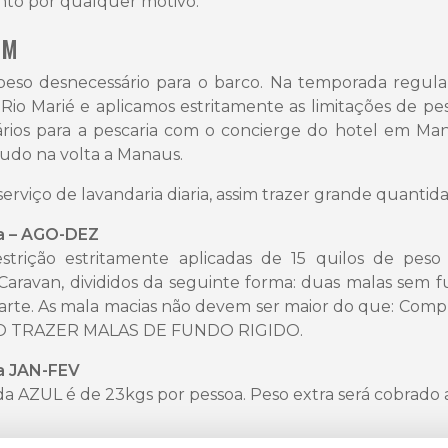
to por qualquer motivo.
EM
peso desnecessário para o barco. Na temporada regula
io Marié e aplicamos estritamente as limitações de pe
ários para a pescaria com o concierge do hotel em Ma
udo na volta a Manaus.
serviço de lavandaria diaria, assim trazer grande quanti
 – AGO-DEZ
trição estritamente aplicadas de 15 quilos de peso
 Caravan, divididos da seguinte forma: duas malas sem 
arte. As mala macias não devem ser maior do que: Comp
O TRAZER MALAS DE FUNDO RIGIDO.
 JAN-FEV
da AZUL é de 23kgs por pessoa. Peso extra será cobrado 