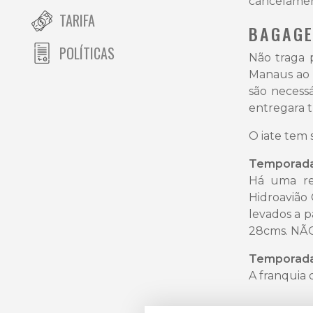
cancelamen
TARIFA
BAGAG
POLÍTICAS
Não traga 
Manaus ao R
são necess
entregara t
O iate tem 
Temporada
Há uma res
Hidroavião
levados a p
28cms. NÃ
Temporada
A franquia 