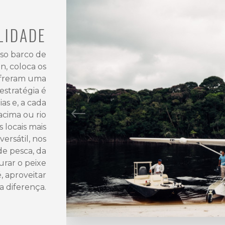
LIDADE
sso barco de
, coloca os
ofreram uma
estratégia é
as e, a cada
acima ou rio
s locais mais
ersátil, nos
de pesca, da
urar o peixe
, aproveitar
a diferença.