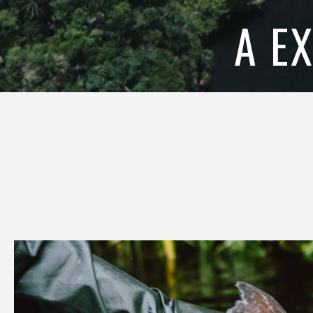
A E
O
Rio
Marié,
localizado
no
coração
da
Amazônia
brasileira,
oferece
uma