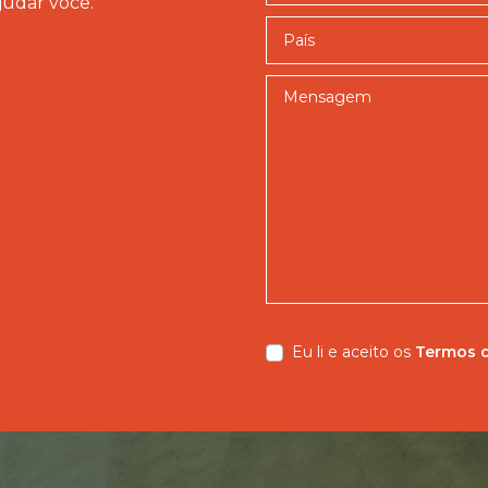
judar você.
País
Mensagem
Eu li e aceito os
Termos 