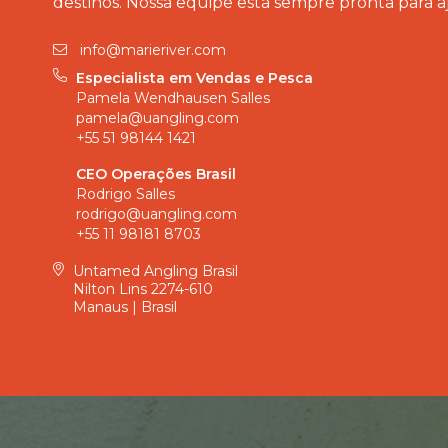
destinos. Nossa equipe está sempre pronta para a
info@marieriver.com
Especialista em Vendas e Pesca
Pamela Wendhausen Salles
pamela@uangling.com
+55 51 98144 1421
CEO Operações Brasil
Rodrigo Salles
rodrigo@uangling.com
+55 11 98181 8703
Untamed Angling Brasil
Nilton Lins 2274-610
Manaus | Brasil