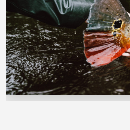
das
experiências
mais
exclusivas
de
pesca
esportiva
para
os
aficionados
em
busca
dos
lendários
tucunarés,
conhecidos
como
peacock
bass