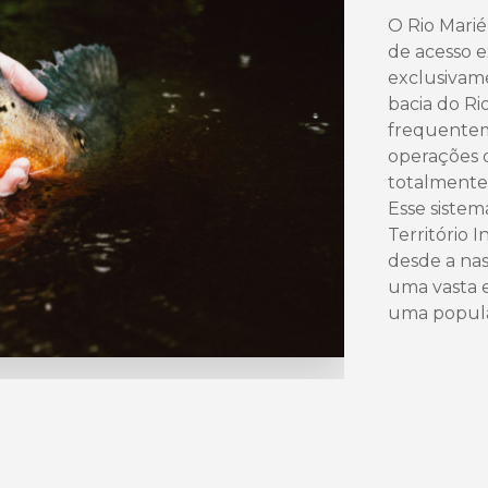
O Rio Marié
de acesso e
exclusivame
bacia do Ri
frequentem
operações 
totalmente 
Esse sistem
Território 
desde a nas
uma vasta 
uma popula