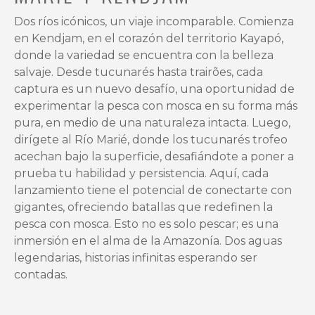
la
Dos ríos icónicos, un viaje incomparable. Comienza
posibilidad
en Kendjam, en el corazón del territorio Kayapó,
de
donde la variedad se encuentra con la belleza
pescar
salvaje. Desde tucunarés hasta trairões, cada
pavón
captura es un nuevo desafío, una oportunidad de
y
experimentar la pesca con mosca en su forma más
arapaima
pura, en medio de una naturaleza intacta. Luego,
en
dirígete al Río Marié, donde los tucunarés trofeo
destinos
acechan bajo la superficie, desafiándote a poner a
inolvidables.
prueba tu habilidad y persistencia. Aquí, cada
¡Te
lanzamiento tiene el potencial de conectarte con
espera
gigantes, ofreciendo batallas que redefinen la
una
pesca con mosca. Esto no es solo pescar; es una
aventura
inmersión en el alma de la Amazonía. Dos aguas
de
legendarias, historias infinitas esperando ser
pesca
contadas.
de
tucunaré