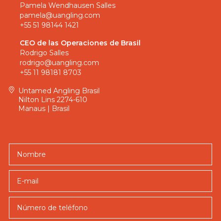
de
Pamela Wendhausen Salles
tucunaré
pamela@uangling.com
+55 51 98144 1421
en
Brasil:
CEO de las Operaciones de Brasil
Río
Rodrigo Salles
Marié
rodrigo@uangling.com
+55 11 98181 8703
y
Pirarucu
Untamed Angling Brasil
o
Nilton Lins 2274-610
Río
Manaus | Brasil
Marié
y
Kendjam.
Nombre
E-mail