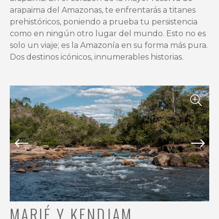
pescadores
arapaima del Amazonas, te enfrentarás a titanes
que
prehistóricos, poniendo a prueba tu persistencia
buscan
como en ningún otro lugar del mundo. Esto no es
aventura
solo un viaje; es la Amazonía en su forma más pura.
y
Dos destinos icónicos, innumerables historias.
autenticidad.
Disfruta
de
la
belleza
virgen
de
Brasil,
con
una
logística
perfecta,
comodidad
MARIÉ Y KENDJAM
y