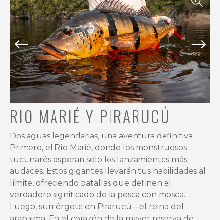
Untamed
Angling
une
Río
Marié
con
Pirarucu
Lodge
o
RIO MARIÉ Y PIRARUCÚ
Kendjam,
ofreciendo
Dos aguas legendarias, una aventura definitiva.
una
Primero, el Río Marié, donde los monstruosos
experiencia
tucunarés esperan solo los lanzamientos más
única
audaces. Estos gigantes llevarán tus habilidades al
en
límite, ofreciendo batallas que definen el
Brasil
verdadero significado de la pesca con mosca.
para
Luego, sumérgete en Pirarucú—el reino del
los
arapaima. En el corazón de la mayor reserva de