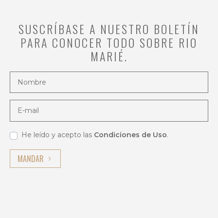
en
la
SUSCRÍBASE A NUESTRO BOLETÍN
Amazonía!
PARA CONOCER TODO SOBRE RIO
En
MARIÉ.
medio
de
Nombre
la
naturaleza
virgen
E-mail
de
Brasil,
cada
He leído y acepto las
Condiciones de Uso
.
lanzamiento
MANDAR
se
conecta
con
el
espíritu
de